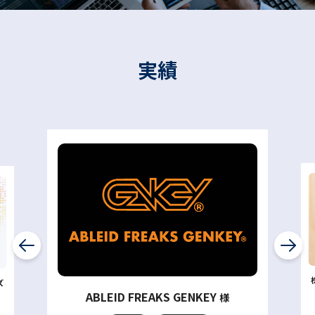
実績
ズ
ABLEID FREAKS GENKEY
様